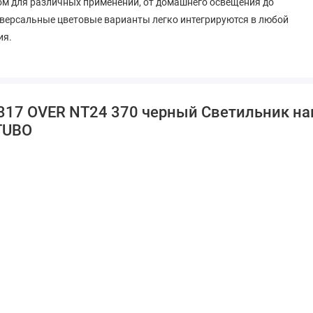
ом для различных применений, от домашнего освещения до
версальные цветовые варианты легко интегрируются в любой
ия.
9317 OVER NT24 370 черный Светильник н
TUBO