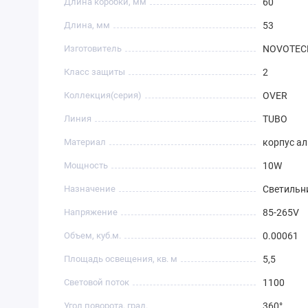
Длина коробки, мм
60
Длина, мм
53
Изготовитель
NOVOTEC
Класс защиты
2
Коллекция(серия)
OVER
Линия
TUBO
Материал
корпус а
Мощность
10W
Назначение
Светильн
Напряжение
85-265V
Объем, куб.м.
0.00061
Площадь освещения, кв. м
5,5
Световой поток
1100
Угол поворота, град.
360°