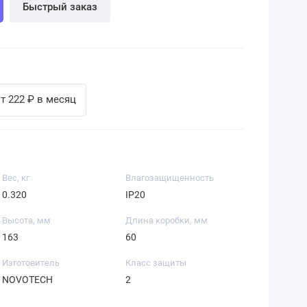
Быстрый заказ
т 222 ₽ в месяц
Вес, кг
Влагозащищенность
0.320
IP20
Высота, мм
Длина коробки, мм
163
60
Изготовитель
Класс защиты
NOVOTECH
2