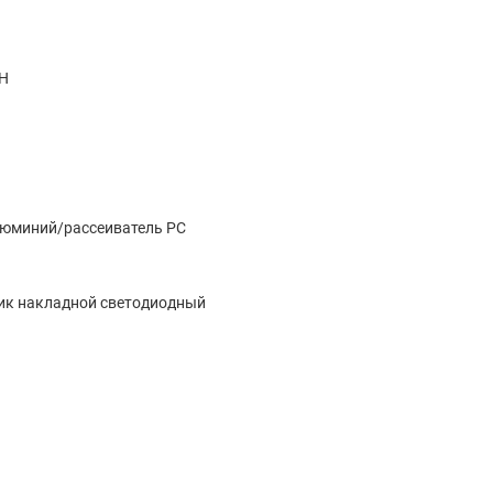
H
люминий/рассеиватель PC
ик накладной светодиодный