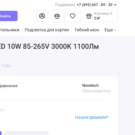
Поддержка
+7 (495) 667 - 89 - 30
Корзина
0
Найти
0 ₽
етильники
Подсветка для картин
Гибкий неон
Еще
ED 10W 85-265V 3000K 1100Лм
м TUBO
Novotech
сравнение
Производитель
17
Нашли дешевле?