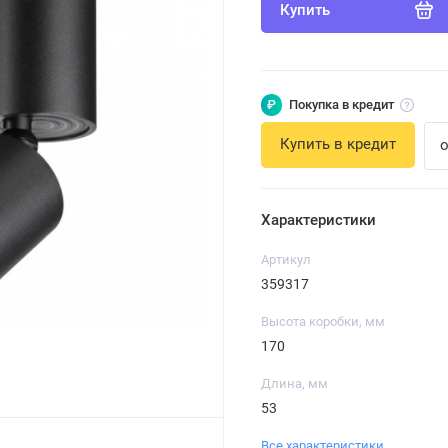
Купить
₽
Покупка в кредит
Купить в кредит
о
Характеристики
Артикул
359317
Высота коробки, мм
170
Длина, мм
53
Все характеристики