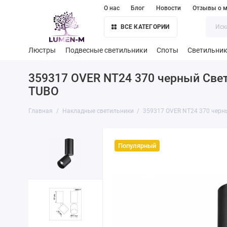
О нас
Блог
Новости
Отзывы о м
ВСЕ КАТЕГОРИИ
Люстры
Подвесные светильники
Споты
Светильни
359317 OVER NT24 370 черный Све
TUBO
Главная
Накладные светильники
359317 OVER NT24 370 черн
Популярный