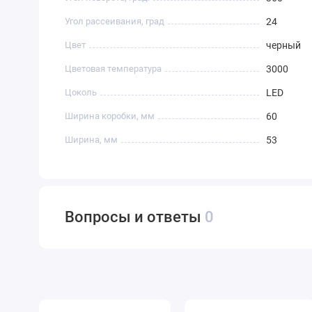
Угол рассеивания, град
24
Цвет
черный
Цветовая температура
3000
Цоколь
LED
Ширина коробки, мм
60
Ширина, мм
53
Вопросы и ответы
0