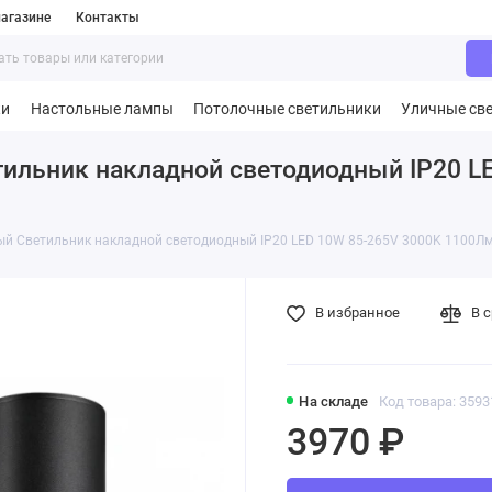
агазине
Контакты
ки
Настольные лампы
Потолочные светильники
Уличные св
тильник накладной светодиодный IP20 L
ый Светильник накладной светодиодный IP20 LED 10W 85-265V 3000K 1100Л
В избранное
В 
На складе
Код товара: 3593
3970 ₽