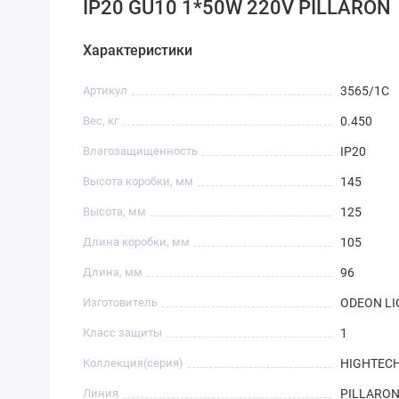
IP20 GU10 1*50W 220V PILLARON
Характеристики
Артикул
3565/1C
Вес, кг
0.450
Влагозащищенность
IP20
Высота коробки, мм
145
Высота, мм
125
Длина коробки, мм
105
Длина, мм
96
Изготовитель
ODEON LI
Класс защиты
1
Коллекция(серия)
HIGHTEC
Линия
PILLARO