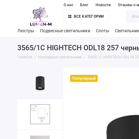
О нас
Блог
Новости
Отзывы о м
ВСЕ КАТЕГОРИИ
Люстры
Подвесные светильники
Споты
Светильни
3565/1C HIGHTECH ODL18 257 черн
Главная
Накладные светильники
3565/1C HIGHTECH ODL18 25
Популярный