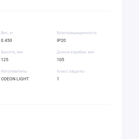
Вес, кг
Влагозащищенность
0.450
IP20
Высота, мм
Длина коробки, мм
125
105
Изготовитель
Класс защиты
ODEON LIGHT
1