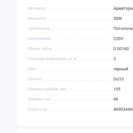
Материал
Арматура,
Мощность
50W
Назначение
Потолочн
Напряжение
220V
Объем, куб.м.
0.00160
Площадь освещения, кв. м
3
Цвет
черный
Цоколь
GU10
Ширина коробки, мм
105
Ширина, мм
96
Штрих-код
46903440