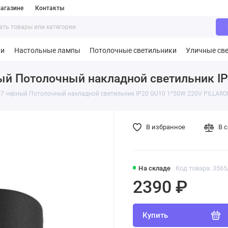
агазине
Контакты
ки
Настольные лампы
Потолочные светильники
Уличные св
ый Потолочный накладной светильник I
7 черный Потолочный накладной светильник IP20 GU10 1*50W 220V PILLAR
В избранное
В 
На складе
Код товара: 3565
2390 ₽
Купить